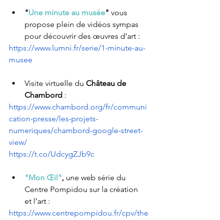
"
Une minute au musée
" 
vous 
propose plein de vidéos sympas 
pour découvrir des œuvres d’art :
https://www.lumni.fr/serie/1-minute-au-
musee
Visite virtuelle du
 Château de 
Chambord
 : 
https://www.chambord.org/fr/communi
cation-presse/les-projets-
numeriques/chambord-google-street-
view/
https://t.co/UdcygZJb9c
"Mon Œil"
,
une web série du 
Centre Pompidou sur la création 
et l’art :
https://www.centrepompidou.fr/cpv/the