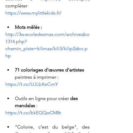
compléter
https://www.mylittlekids.fr/
Mots mêlés :
http://3w.ecoledesmax.com/archiveabo
1314.php?
chemin_piste=kilimax/kili3/kilip2abo.p
hp
71 coloriages d'œuvres d'artistes
peintres à imprimer : 
https://t.co/UJLbXeCvnY
Outils en ligne pour créer 
des 
mandalas
 : 
https://t.co/bkEQQwCM8t
"
Colorie, c’est du belge
", des 