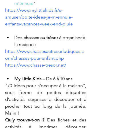
m’ennuie
"
https://www.mylittlekids.fr/s-
amuser/boite-idees-je-m-ennuie-
enfants-vacances-week-end-pluie
Des 
chasses au trésor
 à organiser à 
la maison
 : 
https://www.chassesautresorludiques.c
om/chasses-pour-enfant.php
https://www.chasse-tresor.net/
My Little Kids
 – De 6 à 10 ans
"70 idées pour s’occuper à la maison", 
sous forme de petites étiquettes 
d’activités surprises à découper et à 
piocher tout au long de la journée. 
Malin !
Qu’y trouve-t-on ?
 Des fiches et des 
activités à imprimer, découper, 