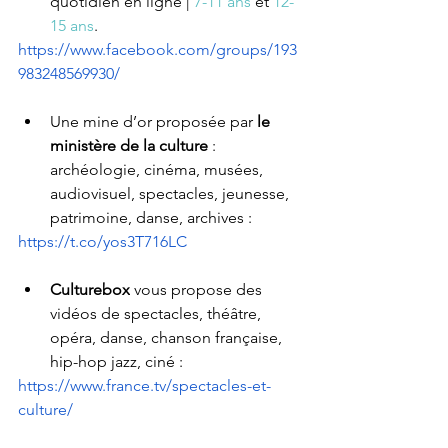
quotidien en lign
e | 
7-11 ans
 et 
12-
15 ans
. 
https://www.facebook.com/groups/193
983248569930/
Une mine d’or proposée par 
le 
ministère de la culture
 : 
archéologie, cinéma, musées, 
audiovisuel, spectacles, jeunesse, 
patrimoine, danse, archives :
https://t.co/yos3T716LC
Culturebox
 vous propose des 
vidéos de spectacles, théâtre, 
opéra, danse, chanson française, 
hip-hop jazz, ciné : 
https://www.france.tv/spectacles-et-
culture/