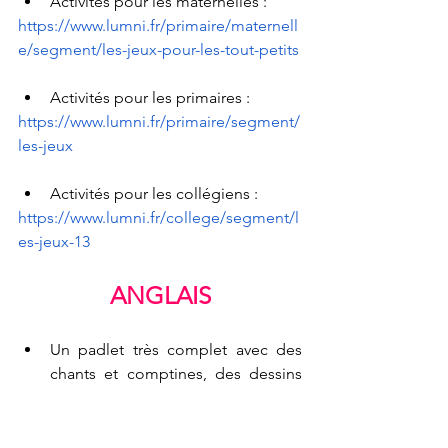
Activités pour les maternelles : 
https://www.lumni.fr/primaire/maternell
e/segment/les-jeux-pour-les-tout-petits
Activités pour les primaires : 
https://www.lumni.fr/primaire/segment/
les-jeux
Activités pour les collégiens : 
https://www.lumni.fr/college/segment/l
es-jeux-13
ANGLAIS
Un padlet très complet avec des 
chants et comptines, des dessins 
animés ou encore      des activités 
manuelles 
en anglais
. Les activités 
vont de la maternelle au CM2 :