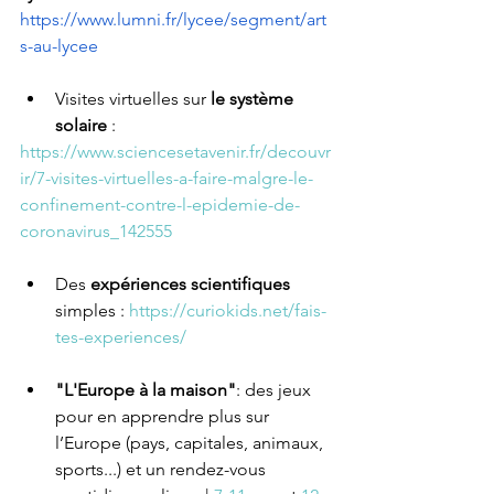
https://www.lumni.fr/lycee/segment/art
s-au-lycee
Visites virtuelles sur 
le système 
solaire
 : 
https://www.sciencesetavenir.fr/decouvr
ir/7-visites-virtuelles-a-faire-malgre-le-
confinement-contre-l-epidemie-de-
coronavirus_142555
Des 
expériences scientifiques 
simples : 
https://curiokids.net/fais-
tes-experiences/
"L'Europe à la maison"
: des jeux 
pour en apprendre plus sur 
l’Europe (pays, capitales, animaux, 
sports...) et un rendez-vous 