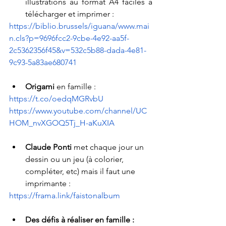
illustrations au format A4 faciles à 
télécharger et imprimer :
https://biblio.brussels/iguana/www.mai
n.cls?p=9696fcc2-9cbe-4e92-aa5f-
2c5362356f45&v=532c5b88-dada-4e81-
9c93-5a83ae680741
Origami
 en famille : 
https://t.co/oedqMGRvbU
https://www.youtube.com/channel/UC
HOM_nvXGOQ5Tj_H-aKuXIA
Claude Ponti 
met chaque jour un 
dessin ou un jeu (à colorier, 
compléter, etc) mais il faut une 
imprimante : 
https://frama.link/faistonalbum
Des défis à réaliser en famille :