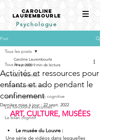
CAROLINE
LAUREMBOURLE
Psychologue
Post
Tous les posts
Caroline Laurembourle
Tous les posts
19 avr. 2020
9 min de lecture
Activités et ressources pour
Le Haut Potentiel
enfants et ado pendant le
Activités enfants ado
confinement
Suivis et remédiation cognitive
Dernière mise à jour :
22 sept. 2022
Les fonctions exécutives
ART, CULTURE, MUSÉES
Le bilan cognitif
Le musée du Louvre : 
Une série de vidéos dans lesquelles 